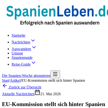
Startseite
Nachrichten
Auswandern
Umzug
Spanienrunde
Reise-Guide
Die Spanien-Woche abonnieren
Start
/
Artikel
/
EU-Kommission stellt sich hinter Spanien
Zurück zur Übersicht
Aktuelle Nachrichten
21. Mai 2026
EU-Kommission stellt sich hinter Spanien