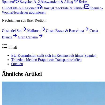
Spanien
Ratgeber A–Z
Auswandern & Alltag
Reise-
Guide
Orte & Regionen
Umzug
Checkliste & Partner
Spanien-
Woche
Newsletter abonnieren
Nachrichten aus Ihrer Region
Costa del Sol
Mallorca
Costa Brava & Barcelona
Costa
Blanca
Gran Canaria
Inhalt
EU-Kommission stellt sich im Rentenstreit hinter Spanien
Trotzdem bleiben Fragen zur Transparenz offen
Quellen
Ähnliche Artikel