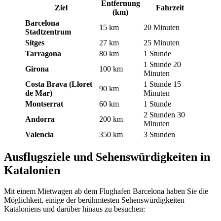
Entfernung
Ziel
Fahrzeit
(km)
Barcelona
15 km
20 Minuten
Stadtzentrum
Sitges
27 km
25 Minuten
Tarragona
80 km
1 Stunde
1 Stunde 20
Girona
100 km
Minuten
Costa Brava (Lloret
1 Stunde 15
90 km
de Mar)
Minuten
Montserrat
60 km
1 Stunde
2 Stunden 30
Andorra
200 km
Minuten
Valencia
350 km
3 Stunden
Ausflugsziele und Sehenswürdigkeiten in
Katalonien
Mit einem Mietwagen ab dem Flughafen Barcelona haben Sie die
Möglichkeit, einige der berühmtesten Sehenswürdigkeiten
Kataloniens und darüber hinaus zu besuchen: