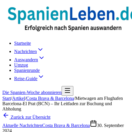
Startseite
Nachrichten
Auswandern
Umzug
Spanienrunde
Reise-Guide
Die Spanien-Woche abonnieren
Start
/
Artikel
/
Costa Brava & Barcelona
/
Mietwagen am Flughafen
Barcelona-El Prat (BCN) – Ihr Leitfaden zur Buchung und
Abholung
Zurück zur Übersicht
Aktuelle Nachrichten
Costa Brava & Barcelona
30. September
2024