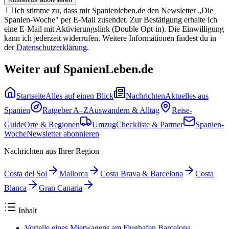
Ich stimme zu, dass mir Spanienleben.de den Newsletter „Die
Spanien-Woche" per E-Mail zusendet. Zur Bestätigung erhalte ich
eine E-Mail mit Aktivierungslink (Double Opt-in). Die Einwilligung
kann ich jederzeit widerrufen. Weitere Informationen findest du in
der
Datenschutzerklärung
.
Weiter auf SpanienLeben.de
Startseite
Alles auf einen Blick
Nachrichten
Aktuelles aus
Spanien
Ratgeber A–Z
Auswandern & Alltag
Reise-
Guide
Orte & Regionen
Umzug
Checkliste & Partner
Spanien-
Woche
Newsletter abonnieren
Nachrichten aus Ihrer Region
Costa del Sol
Mallorca
Costa Brava & Barcelona
Costa
Blanca
Gran Canaria
Inhalt
Vorteile eines Mietwagens am Flughafen Barcelona