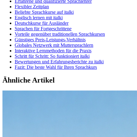
Erfahrene und qualifizierte Sprachlehrer
Flexibler Zeitplan
Beliebte Sprachkurse auf italki
Englisch lernen mit italki
Deutschkurse für Ausländer
Sprachen für Fortgeschrittene
Vorteile gegenüber traditionellen Sprachkursen
Günstiges Preis-Leistungs-Verhältnis
Globales Netzwerk mit Muttersprachlern
Interaktive Lernmethoden für die Praxis
Schritt für Schritt: So funktioniert italki
Bewertungen und Erfahrungsberichte zu italki
Fazit: Die beste Wahl für Ihren Sprachkurs
Ähnliche Artikel