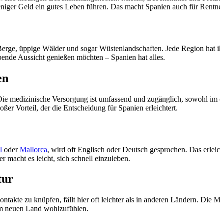
iger Geld ein gutes Leben führen. Das macht Spanien auch für Rentner
 Berge, üppige Wälder und sogar Wüstenlandschaften. Jede Region hat i
bende Aussicht genießen möchten – Spanien hat alles.
en
Die medizinische Versorgung ist umfassend und zugänglich, sowohl im ö
r Vorteil, der die Entscheidung für Spanien erleichtert.
l
oder
Mallorca
, wird oft Englisch oder Deutsch gesprochen. Das erlei
 macht es leicht, sich schnell einzuleben.
tur
ntakte zu knüpfen, fällt hier oft leichter als in anderen Ländern. Die M
nem neuen Land wohlzufühlen.