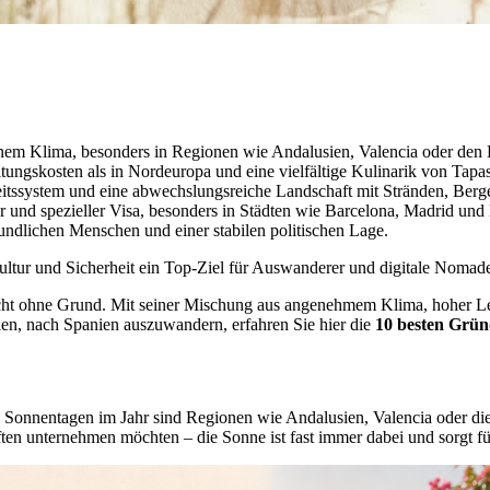
anem Klima, besonders in Regionen wie Andalusien, Valencia oder den 
tungskosten als in Nordeuropa und eine vielfältige Kulinarik von Tapas 
itssystem und eine abwechslungsreiche Landschaft mit Stränden, Ber
ur und spezieller Visa, besonders in Städten wie Barcelona, Madrid und
eundlichen Menschen und einer stabilen politischen Lage.
 Kultur und Sicherheit ein Top-Ziel für Auswanderer und digitale Nomad
cht ohne Grund. Mit seiner Mischung aus angenehmem Klima, hoher Leb
n, nach Spanien auszuwandern, erfahren Sie hier die
10 besten Grün
0 Sonnentagen im Jahr sind Regionen wie Andalusien, Valencia oder die
en unternehmen möchten – die Sonne ist fast immer dabei und sorgt fü