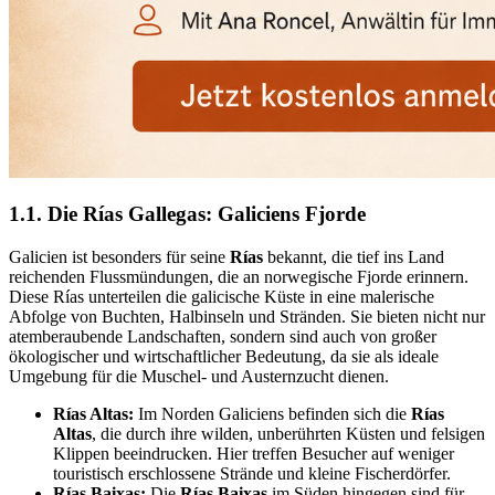
1.1. Die Rías Gallegas: Galiciens Fjorde
Galicien ist besonders für seine
Rías
bekannt, die tief ins Land
reichenden Flussmündungen, die an norwegische Fjorde erinnern.
Diese Rías unterteilen die galicische Küste in eine malerische
Abfolge von Buchten, Halbinseln und Stränden. Sie bieten nicht nur
atemberaubende Landschaften, sondern sind auch von großer
ökologischer und wirtschaftlicher Bedeutung, da sie als ideale
Umgebung für die Muschel- und Austernzucht dienen.
Rías Altas:
Im Norden Galiciens befinden sich die
Rías
Altas
, die durch ihre wilden, unberührten Küsten und felsigen
Klippen beeindrucken. Hier treffen Besucher auf weniger
touristisch erschlossene Strände und kleine Fischerdörfer.
Rías Baixas:
Die
Rías Baixas
im Süden hingegen sind für