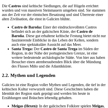
Die
Castros
sind keltische Siedlungen, die auf Hügeln errichtet
wurden und von massiven Steinmauern umgeben sind. Sie stammen
aus der Zeit vor der römischen Besatzung und sind Überreste einer
alten Zivilisation, die einst in Galicien blühte.
Castro de Baroña:
Einer der eindrucksvollsten Castros
befindet sich an der galicischen Küste, der
Castro de
Baroña
. Diese gut erhaltene keltische Festung bietet nicht nur
faszinierende Einblicke in das Leben der Kelten, sondern
auch eine spektakuläre Aussicht auf das Meer.
Santa Trega:
Der
Castro de Santa Trega
im Süden der
Region, in der Nähe der portugiesischen Grenze, ist eine
weitere bedeutende archäologische Stätte. Von hier aus haben
Besucher einen atemberaubenden Blick über die Mündung
des Flusses Miño und die Atlantikküste.
2.2. Mythen und Legenden
Galicien ist eine Region voller Mythen und Legenden, die tief in der
keltischen Kultur verwurzelt sind. Diese Geschichten haben die
Identität der Region stark geprägt und werden bis heute in
Erzählungen und Bräuchen lebendig gehalten.
Meigas (Hexen):
In der galicischen Folklore spielen
Meigas
,