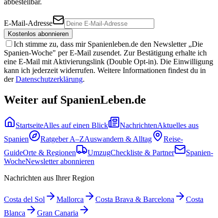
abbestellbar.
E-Mail-Adresse
Kostenlos abonnieren
Ich stimme zu, dass mir Spanienleben.de den Newsletter „Die
Spanien-Woche" per E-Mail zusendet. Zur Bestätigung erhalte ich
eine E-Mail mit Aktivierungslink (Double Opt-in). Die Einwilligung
kann ich jederzeit widerrufen. Weitere Informationen findest du in
der
Datenschutzerklärung
.
Weiter auf SpanienLeben.de
Startseite
Alles auf einen Blick
Nachrichten
Aktuelles aus
Spanien
Ratgeber A–Z
Auswandern & Alltag
Reise-
Guide
Orte & Regionen
Umzug
Checkliste & Partner
Spanien-
Woche
Newsletter abonnieren
Nachrichten aus Ihrer Region
Costa del Sol
Mallorca
Costa Brava & Barcelona
Costa
Blanca
Gran Canaria