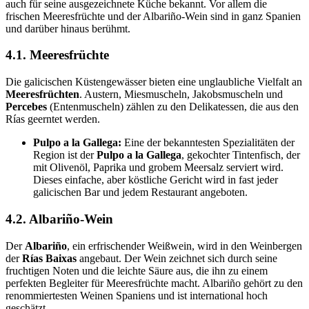
auch für seine ausgezeichnete Küche bekannt. Vor allem die
frischen Meeresfrüchte und der Albariño-Wein sind in ganz Spanien
und darüber hinaus berühmt.
4.1. Meeresfrüchte
Die galicischen Küstengewässer bieten eine unglaubliche Vielfalt an
Meeresfrüchten
. Austern, Miesmuscheln, Jakobsmuscheln und
Percebes
(Entenmuscheln) zählen zu den Delikatessen, die aus den
Rías geerntet werden.
Pulpo a la Gallega:
Eine der bekanntesten Spezialitäten der
Region ist der
Pulpo a la Gallega
, gekochter Tintenfisch, der
mit Olivenöl, Paprika und grobem Meersalz serviert wird.
Dieses einfache, aber köstliche Gericht wird in fast jeder
galicischen Bar und jedem Restaurant angeboten.
4.2. Albariño-Wein
Der
Albariño
, ein erfrischender Weißwein, wird in den Weinbergen
der
Rías Baixas
angebaut. Der Wein zeichnet sich durch seine
fruchtigen Noten und die leichte Säure aus, die ihn zu einem
perfekten Begleiter für Meeresfrüchte macht. Albariño gehört zu den
renommiertesten Weinen Spaniens und ist international hoch
geschätzt.