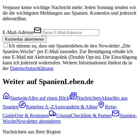
Verpasse keine wichtige Nachricht mehr: Jeden Sonntag senden wir
dir die wichtigsten Meldungen aus Spanien. Kostenlos und jederzeit
abbestellbar.
E-Mail-Adresse
Kostenlos abonnieren
Ich stimme zu, dass mir Spanienleben.de den Newsletter „Die
Spanien-Woche" per E-Mail zusendet. Zur Bestätigung erhalte ich
eine E-Mail mit Aktivierungslink (Double Opt-in). Die Einwilligung
kann ich jederzeit widerrufen. Weitere Informationen findest du in
der
Datenschutzerklärung
.
Weiter auf SpanienLeben.de
Startseite
Alles auf einen Blick
Nachrichten
Aktuelles aus
Spanien
Ratgeber A–Z
Auswandern & Alltag
Reise-
Guide
Orte & Regionen
Umzug
Checkliste & Partner
Spanien-
Woche
Newsletter abonnieren
Nachrichten aus Ihrer Region