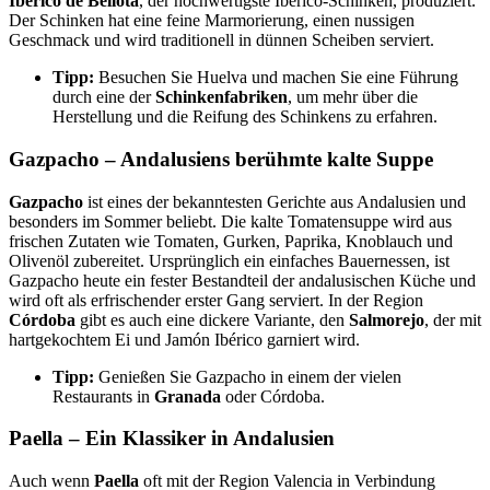
Ibérico de Bellota
, der hochwertigste Ibérico-Schinken, produziert.
Der Schinken hat eine feine Marmorierung, einen nussigen
Geschmack und wird traditionell in dünnen Scheiben serviert.
Tipp:
Besuchen Sie Huelva und machen Sie eine Führung
durch eine der
Schinkenfabriken
, um mehr über die
Herstellung und die Reifung des Schinkens zu erfahren.
Gazpacho – Andalusiens berühmte kalte Suppe
Gazpacho
ist eines der bekanntesten Gerichte aus Andalusien und
besonders im Sommer beliebt. Die kalte Tomatensuppe wird aus
frischen Zutaten wie Tomaten, Gurken, Paprika, Knoblauch und
Olivenöl zubereitet. Ursprünglich ein einfaches Bauernessen, ist
Gazpacho heute ein fester Bestandteil der andalusischen Küche und
wird oft als erfrischender erster Gang serviert. In der Region
Córdoba
gibt es auch eine dickere Variante, den
Salmorejo
, der mit
hartgekochtem Ei und Jamón Ibérico garniert wird.
Tipp:
Genießen Sie Gazpacho in einem der vielen
Restaurants in
Granada
oder Córdoba.
Paella – Ein Klassiker in Andalusien
Auch wenn
Paella
oft mit der Region Valencia in Verbindung