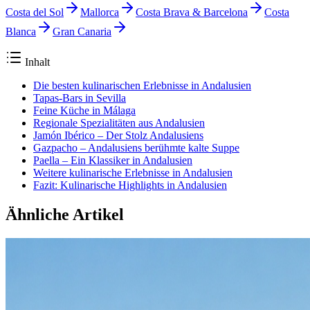
Costa del Sol
Mallorca
Costa Brava & Barcelona
Costa
Blanca
Gran Canaria
Inhalt
Die besten kulinarischen Erlebnisse in Andalusien
Tapas-Bars in Sevilla
Feine Küche in Málaga
Regionale Spezialitäten aus Andalusien
Jamón Ibérico – Der Stolz Andalusiens
Gazpacho – Andalusiens berühmte kalte Suppe
Paella – Ein Klassiker in Andalusien
Weitere kulinarische Erlebnisse in Andalusien
Fazit: Kulinarische Highlights in Andalusien
Ähnliche Artikel