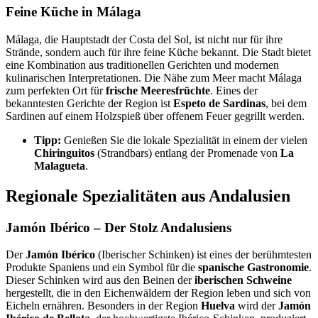
Feine Küche in Málaga
Málaga, die Hauptstadt der Costa del Sol, ist nicht nur für ihre
Strände, sondern auch für ihre feine Küche bekannt. Die Stadt bietet
eine Kombination aus traditionellen Gerichten und modernen
kulinarischen Interpretationen. Die Nähe zum Meer macht Málaga
zum perfekten Ort für
frische Meeresfrüchte
. Eines der
bekanntesten Gerichte der Region ist
Espeto de Sardinas
, bei dem
Sardinen auf einem Holzspieß über offenem Feuer gegrillt werden.
Tipp:
Genießen Sie die lokale Spezialität in einem der vielen
Chiringuitos
(Strandbars) entlang der Promenade von
La
Malagueta
.
Regionale Spezialitäten aus Andalusien
Jamón Ibérico – Der Stolz Andalusiens
Der
Jamón Ibérico
(Iberischer Schinken) ist eines der berühmtesten
Produkte Spaniens und ein Symbol für die
spanische Gastronomie
.
Dieser Schinken wird aus den Beinen der
iberischen Schweine
hergestellt, die in den Eichenwäldern der Region leben und sich von
Eicheln ernähren. Besonders in der Region
Huelva
wird der
Jamón