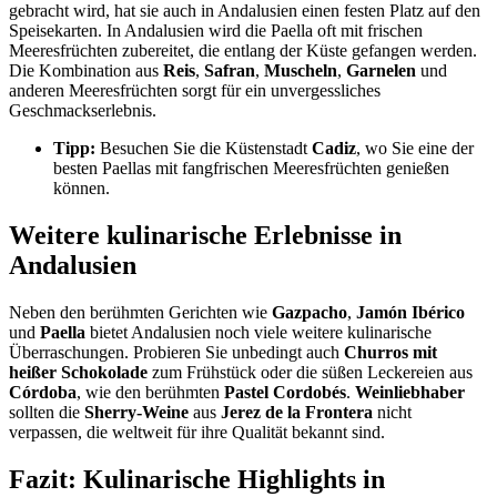
gebracht wird, hat sie auch in Andalusien einen festen Platz auf den
Speisekarten. In Andalusien wird die Paella oft mit frischen
Meeresfrüchten zubereitet, die entlang der Küste gefangen werden.
Die Kombination aus
Reis
,
Safran
,
Muscheln
,
Garnelen
und
anderen Meeresfrüchten sorgt für ein unvergessliches
Geschmackserlebnis.
Tipp:
Besuchen Sie die Küstenstadt
Cadiz
, wo Sie eine der
besten Paellas mit fangfrischen Meeresfrüchten genießen
können.
Weitere kulinarische Erlebnisse in
Andalusien
Neben den berühmten Gerichten wie
Gazpacho
,
Jamón Ibérico
und
Paella
bietet Andalusien noch viele weitere kulinarische
Überraschungen. Probieren Sie unbedingt auch
Churros mit
heißer Schokolade
zum Frühstück oder die süßen Leckereien aus
Córdoba
, wie den berühmten
Pastel Cordobés
.
Weinliebhaber
sollten die
Sherry-Weine
aus
Jerez de la Frontera
nicht
verpassen, die weltweit für ihre Qualität bekannt sind.
Fazit: Kulinarische Highlights in